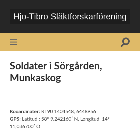
Hjo-Tibro Släktforskarförening
Slå
Slå
på/av
på/av
sökfält
mobilmeny
Soldater i Sörgården,
Munkaskog
Kooardinater:
RT90 1404548, 6448956
GPS:
Latitud : 58° 9,242160′ N, Longitud: 14°
11,036700′ Ö