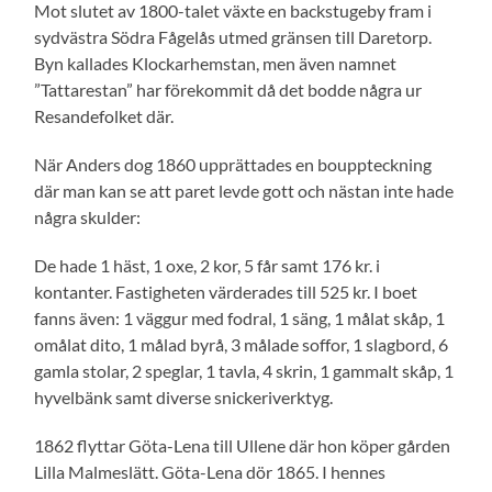
Mot slutet av 1800-talet växte en backstugeby fram i
sydvästra Södra Fågelås utmed gränsen till Daretorp.
Byn kallades Klockarhemstan, men även namnet
”Tattarestan” har förekommit då det bodde några ur
Resandefolket där.
När Anders dog 1860 upprättades en bouppteckning
där man kan se att paret levde gott och nästan inte hade
några skulder:
De hade 1 häst, 1 oxe, 2 kor, 5 får samt 176 kr. i
kontanter. Fastigheten värderades till 525 kr. I boet
fanns även: 1 väggur med fodral, 1 säng, 1 målat skåp, 1
omålat dito, 1 målad byrå, 3 målade soffor, 1 slagbord, 6
gamla stolar, 2 speglar, 1 tavla, 4 skrin, 1 gammalt skåp, 1
hyvelbänk samt diverse snickeriverktyg.
1862 flyttar Göta-Lena till Ullene där hon köper gården
Lilla Malmeslätt. Göta-Lena dör 1865. I hennes