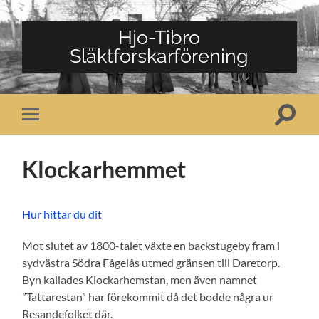
Hjo-Tibro
Släktforskarförening
Slå
Slå
på/av
på/av
sökfält
mobilmeny
Klockarhemmet
Hur hittar du dit
Mot slutet av 1800-talet växte en backstugeby fram i
sydvästra Södra Fågelås utmed gränsen till Daretorp.
Byn kallades Klockarhemstan, men även namnet
”Tattarestan” har förekommit då det bodde några ur
Resandefolket där.