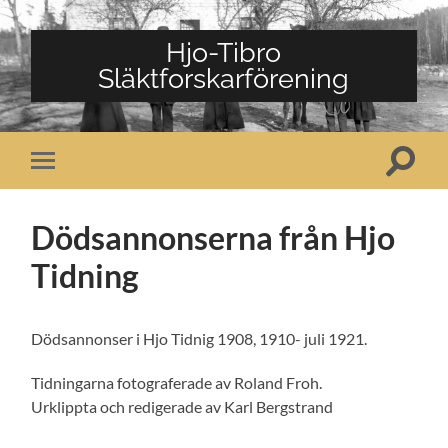
Hjo-Tibro
Släktforskarförening
Slå
Slå
på/av
på/av
sökfält
mobilmeny
Dödsannonserna från Hjo
Tidning
Dödsannonser i Hjo Tidnig 1908, 1910- juli 1921.
Tidningarna fotograferade av Roland Froh.
Urklippta och redigerade av Karl Bergstrand