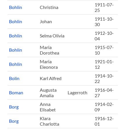
1911-07-
Bohlin
Christina
25
1911-10-
Bohlin
Johan
30
1912-10-
Bohlin
Selma Olivia
04
Maria
1915-07-
Bohlin
Dorothea
10
Maria
1921-01-
Bohlin
Eleonora
12
1914-10-
Bolin
Karl Alfred
22
Augusta
1916-04-
Boman
Lagerroth
Amalia
27
Anna
1914-02-
Borg
Elisabet
09
Klara
1916-12-
Borg
Charlotta
01