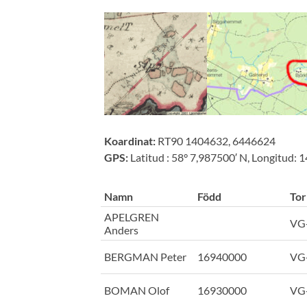
Koardinat:
RT90 1404632, 6446624
GPS:
Latitud : 58° 7,987500′ N, Longitud: 
Namn
Född
Tor
APELGREN
VG
Anders
BERGMAN Peter
16940000
VG
BOMAN Olof
16930000
VG