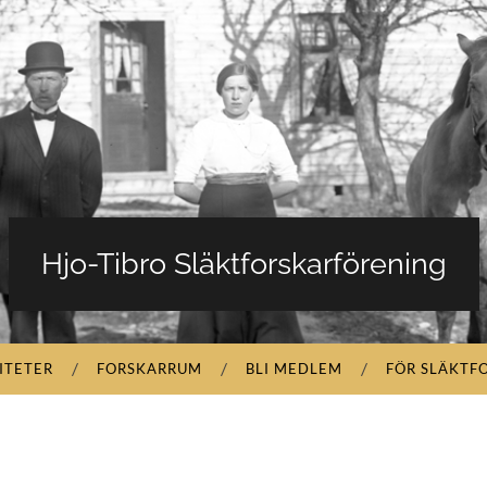
Hjo-Tibro Släktforskarförening
ITETER
FORSKARRUM
BLI MEDLEM
FÖR SLÄKTF