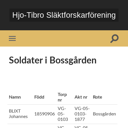
Hjo-Tibro Släktforskarförening
Slå
Slå
på/av
på/av
sökfält
mobilmeny
Soldater i Bossgården
Torp
Namn
Född
Akt nr
Rote
nr
VG-
VG-05-
BLIXT
18590906
05-
0103-
Bossgården
Johannes
0103
1877