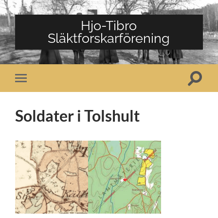
Hjo-Tibro
Släktforskarförening
Slå
Slå
på/av
på/av
sökfält
mobilmeny
Soldater i Tolshult