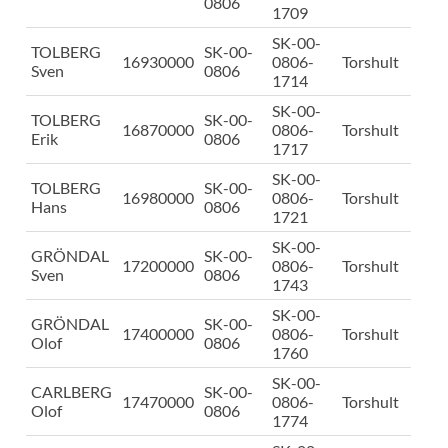
0806
1709
SK-00-
TOLBERG
SK-00-
16930000
0806-
Torshult
Sven
0806
1714
SK-00-
TOLBERG
SK-00-
16870000
0806-
Torshult
Erik
0806
1717
SK-00-
TOLBERG
SK-00-
16980000
0806-
Torshult
Hans
0806
1721
SK-00-
GRÖNDAL
SK-00-
17200000
0806-
Torshult
Sven
0806
1743
SK-00-
GRÖNDAL
SK-00-
17400000
0806-
Torshult
Olof
0806
1760
SK-00-
CARLBERG
SK-00-
17470000
0806-
Torshult
Olof
0806
1774