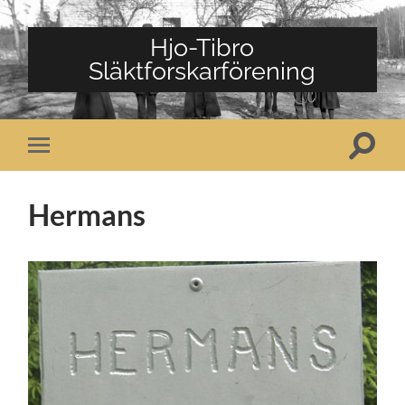
Hjo-Tibro
Släktforskarförening
Slå
Slå
på/av
på/av
sökfält
mobilmeny
Hermans