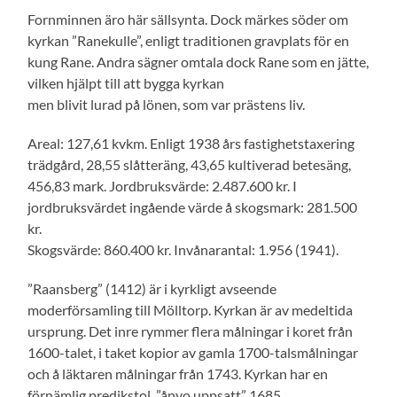
Fornminnen äro här sällsynta. Dock märkes söder om
kyrkan ”Ranekulle”, enligt traditionen gravplats för en
kung Rane. Andra sägner omtala dock Rane som en jätte,
vilken hjälpt till att bygga kyrkan
men blivit lurad på lönen, som var prästens liv.
Areal: 127,61 kvkm. Enligt 1938 års fastighetstaxering
trädgård, 28,55 slåtteräng, 43,65 kultiverad betesäng,
456,83 mark. Jordbruksvärde: 2.487.600 kr. I
jordbruksvärdet ingående värde å skogsmark: 281.500
kr.
Skogsvärde: 860.400 kr. Invånarantal: 1.956 (1941).
”Raansberg” (1412) är i kyrkligt avseende
moderförsamling till Mölltorp. Kyrkan är av medeltida
ursprung. Det inre rymmer flera målningar i koret från
1600-talet, i taket kopior av gamla 1700-talsmålningar
och å läktaren målningar från 1743. Kyrkan har en
förnämlig predikstol, ”ånyo uppsatt” 1685.