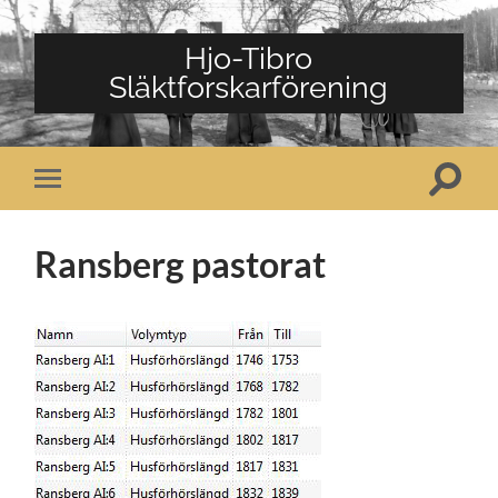
Hjo-Tibro
Släktforskarförening
Slå
Slå
på/av
på/av
sökfält
mobilmeny
Ransberg pastorat