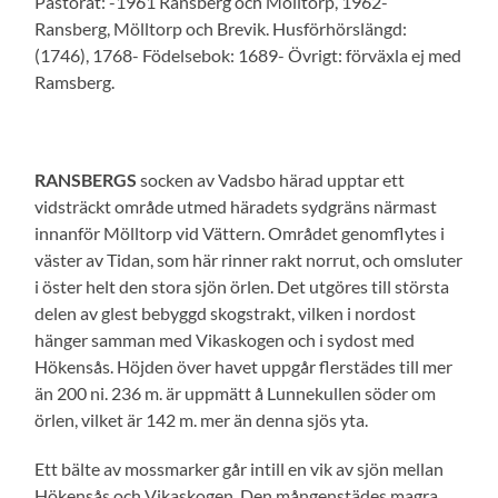
Pastorat: -1961 Ransberg och Mölltorp, 1962-
Ransberg, Mölltorp och Brevik. Husförhörslängd:
(1746), 1768- Födelsebok: 1689- Övrigt: förväxla ej med
Ramsberg.
RANSBERGS
socken av Vadsbo härad upptar ett
vidsträckt område utmed häradets sydgräns närmast
innanför Mölltorp vid Vättern. Området genomflytes i
väster av Tidan, som här rinner rakt norrut, och omsluter
i öster helt den stora sjön örlen. Det utgöres till största
delen av glest bebyggd skogstrakt, vilken i nordost
hänger samman med Vikaskogen och i sydost med
Hökensås. Höjden över havet uppgår flerstädes till mer
än 200 ni. 236 m. är uppmätt å Lunnekullen söder om
örlen, vilket är 142 m. mer än denna sjös yta.
Ett bälte av mossmarker går intill en vik av sjön mellan
Hökensås och Vikaskogen. Den mångenstädes magra