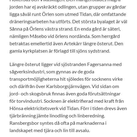
jorden har ej avskräckt odlingen, utan grupper av gårdar
ligga såväl runt Örlen som utmed Tidan, där omfattande
dräneringsarbeten ha utförts. Det största byalaget är väl
Sånna på Örlens västra strand. En enda gård är säteri,
nämligen Måsebo vid örlens nordända. Som herrgård
betraktas emellertid även Artekärr längre österut. Den
gamla kyrkplatsen är förlagd till sjöns sydstrand.
Längre österut ligger vid sjöstranden Fagersanna med
sågverksindustri, som gynnas av de goda
transportmöjligheterna hit sjöledes för socknens virke
och därifrån över Karlsborgsjärnvägen. Vid sidan om
jord- och skogsbruk finnas även goda förutsättningar
för torvindustri. Socknen är elektrifierad med kraft från
Hönsa elektricitetsverk vid Tidan. Förr i tiden drevs även
tjärbränning jämte linodling och linberedning.
Ransbergsbor syntes då ofta på marknaderna i
landskapet med tjära och lin till avsalu.