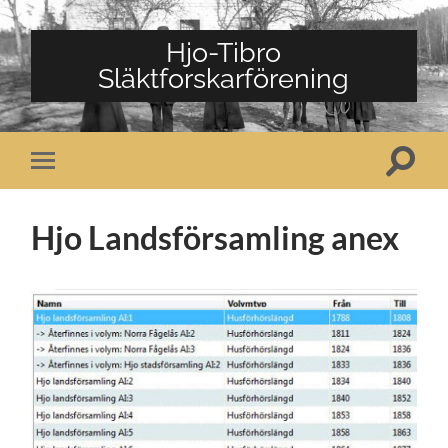
Hjo-Tibro
Släktforskarförening
Slå
Slå
på/av
på/av
sökfält
mobilmeny
Hjo Landsförsamling anex