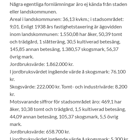
Några egentliga fornlämningar äro ej kända från staden
eller landskommunen.
Areal i landskommunen: 36,13 kvkm.; i stadsområdet:
9,01. Enligt 1938 års fastighetstaxering är ägovidden
inom landskommunen: 1.550,08 har åker, 50,39 tomt
och trädgård, 1 slåtteräng, 30,5 kultiverad betesäng,
145,85 annan betesäng, 1.380,57 skogsmark, 56,37
övrig mark.
Jordbruksvärde: 1.862.000 kr.
I jordbruksvärdet ingående värde å skogsmark: 76.100
kr.
Skogsvärde: 222.000 kr. Tomt- och industrivärde: 8.200
kr.
Motsvarande siffror för stadsområdet äro: 469,1 har
åker, 10,38 tomt och trädgård, 1,5 kultiverad betesäng,
44,09 annan betesäng, 105,37 skogsmark, 5,5 övrig
mark.
Jordbruksvärde: 658.700 kr.
I jordbruksvärdet ingående värde å skogsmark: 5.300 kr.