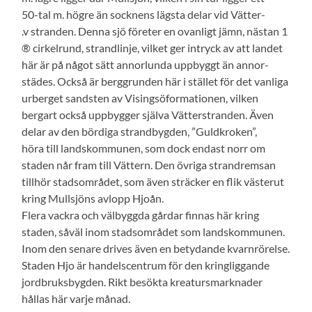
50-tal m. högre än socknens lägsta delar vid Vätter-
.v stranden. Denna sjö företer en ovanligt jämn, nästan 1
® cirkelrund, strandlinje, vilket ger intryck av att landet
här är på något sätt annorlunda uppbyggt än annor-
städes. Också är berggrunden här i stället för det vanliga
urberget sandsten av Visingsöformationen, vilken
bergart också uppbygger själva Vätterstranden. Även
delar av den bördiga strandbygden, ”Guldkroken”,
höra till landskommunen, som dock endast norr om
staden når fram till Vättern. Den övriga strandremsan
tillhör stadsområdet, som även sträcker en flik västerut
kring Mullsjöns avlopp Hjoån.
Flera vackra och välbyggda gårdar finnas här kring
staden, såväl inom stadsområdet som landskommunen.
Inom den senare drives även en betydande kvarnrörelse.
Staden Hjo är handelscentrum för den kringliggande
jordbruksbygden. Rikt besökta kreatursmarknader
hållas här varje månad.