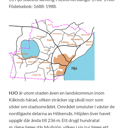
Födelsebok: 1688-1988.
HJO
är utom staden även en landskommun inom
Kåkinds härad, vilken sträcker sig såväl norr som
söder om stadsområdet. Området omsluter i väster de
nordligaste delarna av Hökensås. Höjden över havet
uppgår där ända till 236 m. Ett drygt hundratal
m. lägre ligger där Mullsjön, vilken i sin tur ligger ett