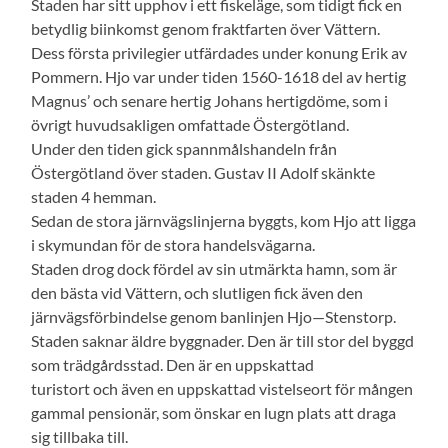
Staden har sitt upphov i ett fiskeläge, som tidigt fick en
betydlig biinkomst genom fraktfarten över Vättern.
Dess första privilegier utfärdades under konung Erik av
Pommern. Hjo var under tiden 1560-1618 del av hertig
Magnus’ och senare hertig Johans hertigdöme, som i
övrigt huvudsakligen omfattade Östergötland.
Under den tiden gick spannmålshandeln från
Östergötland över staden. Gustav II Adolf skänkte
staden 4 hemman.
Sedan de stora järnvägslinjerna byggts, kom Hjo att ligga
i skymundan för de stora handelsvägarna.
Staden drog dock fördel av sin utmärkta hamn, som är
den bästa vid Vättern, och slutligen fick även den
järnvägsförbindelse genom banlinjen Hjo—Stenstorp.
Staden saknar äldre byggnader. Den är till stor del byggd
som trädgårdsstad. Den är en uppskattad
turistort och även en uppskattad vistelseort för mången
gammal pensionär, som önskar en lugn plats att draga
sig tillbaka till.